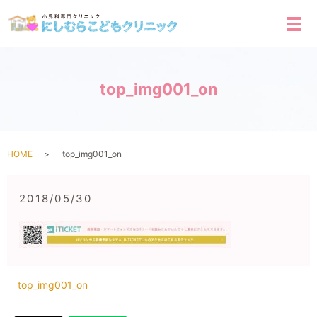
メ
top_img001_on
HOME
top_img001_on
2018/05/30
top_img001_on