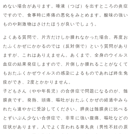
めない場合があります。唾液（つば）を出すところの炎症
ですので、食事時に疼痛の悪化をみとめます。酸味の強い
ものや刺激物はさけたほうが良いでしょう。
よくある質問で、片方だけしか腫れなかった場合、再度お
たふくかぜにかかるのでは（反対側で）という質問があり
ますが、これはありえません。あくまで、全身のウイルス
血症の結果発症しますので、片側しか腫れることがなくて
もおたふくかぜウイルスの感染によるものであれば終生免
疫ができ、2度とかかりません。
子どもさん（やや年長児）の合併症で問題になるのが、髄
膜炎です。発熱、頭痛、嘔吐がおたふくかぜの経過中みら
れたら速やかに受診してください。膵炎は髄膜炎に比べる
とずいぶん少ない合併症で、非常に強い腹痛、嘔吐などの
症状があります。人でよく言われる睾丸炎（男性不妊の原