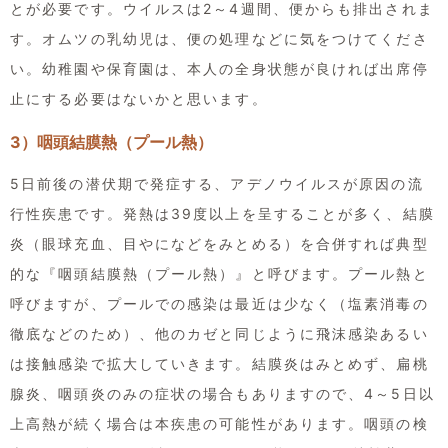
とが必要です。ウイルスは2～4週間、便からも排出されま
す。オムツの乳幼児は、便の処理などに気をつけてくださ
い。幼稚園や保育園は、本人の全身状態が良ければ出席停
止にする必要はないかと思います。
3）咽頭結膜熱（プール熱）
5日前後の潜伏期で発症する、アデノウイルスが原因の流
行性疾患です。発熱は39度以上を呈することが多く、結膜
炎（眼球充血、目やになどをみとめる）を合併すれば典型
的な『咽頭結膜熱（プール熱）』と呼びます。プール熱と
呼びますが、プールでの感染は最近は少なく（塩素消毒の
徹底などのため）、他のカゼと同じように飛沫感染あるい
は接触感染で拡大していきます。結膜炎はみとめず、扁桃
腺炎、咽頭炎のみの症状の場合もありますので、4～5日以
上高熱が続く場合は本疾患の可能性があります。咽頭の検