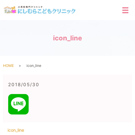
メ
icon_line
HOME
icon_line
2018/05/30
icon_line